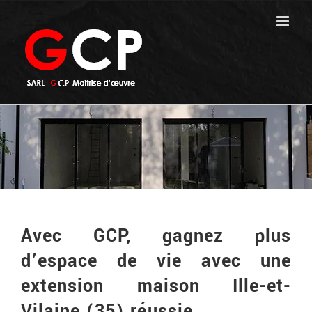
Passer
au
contenu
Avec GCP, gagnez plus
d’espace de vie avec une
extension maison Ille-et-
Vilaine (35) réussie