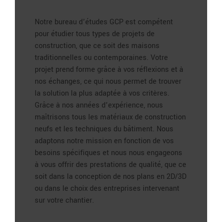
Notre bureau d’études GCP est compétent
pour étudier tous types de projets de
construction, que ce soit des maisons
traditionnelles ou contemporaines. Votre
projet prend forme grâce à vos réflexions et à
nos échanges, ce qui nous permet de trouver
la solution la plus adaptée à vos critères.
Grâce à nos années d’expérience, nous
maîtrisons tous les matériaux de construction
neufs et les techniques du bâtiment. Nous
adaptons notre mission en fonction de vos
besoins spécifiques et nous nous engageons
à vous offrir des prestations de qualité, que ce
soit dans la conception de nos plans en 2D/3D
ou dans le choix des entreprises intervenant
sur votre chantier.