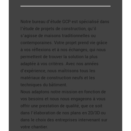
Notre bureau d’étude GCP est spécialisé dans
l’étude de projets de construction, qu’il
s’agisse de maisons traditionnelles ou
contemporaines. Votre projet prend vie grâce
à vos réflexions et à nos échanges, qui nous
permettent de trouver la solution la plus
adaptée à vos critères. Avec nos années
d’expérience, nous maîtrisons tous les
matériaux de construction neufs et les
techniques du bâtiment.
Nous adaptons notre mission en fonction de
vos besoins et nous nous engageons à vous
offrir une prestation de qualité, que ce soit
dans l’élaboration de nos plans en 2D/3D ou
dans le choix des entreprises intervenant sur
votre chantier.