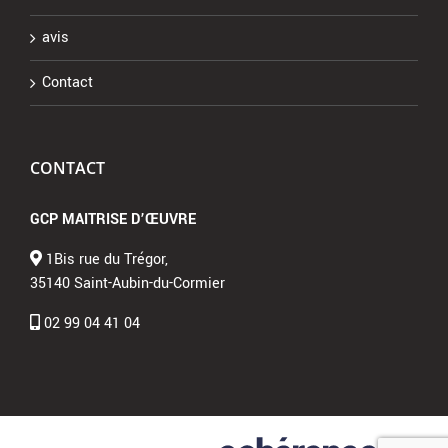
avis
Contact
CONTACT
GCP MAITRISE D’ŒUVRE
1Bis rue du Trégor,
35140 Saint-Aubin-du-Cormier
02 99 04 41 04
GCP MAITRISE D'OEUVRE
|
Mentions légales
|
Politique de
confidentialité
|
Plan de site